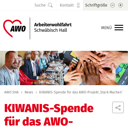
Schrift
Sc
Suche
Kontakt
Schriftgröße
MENÜ
AWO SHA
News
KIWANIS-Spende für das AWO-Projekt ‚Stark Machen‘
KIWANIS-Spende
für das AWO-