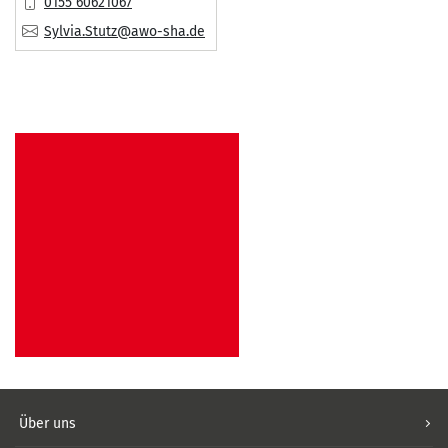
Mobil:
0155 60621067
E-Mail:
Sylvia.Stutz@awo-sha.de
Über uns