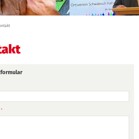
ontakt
takt
formular
*
t