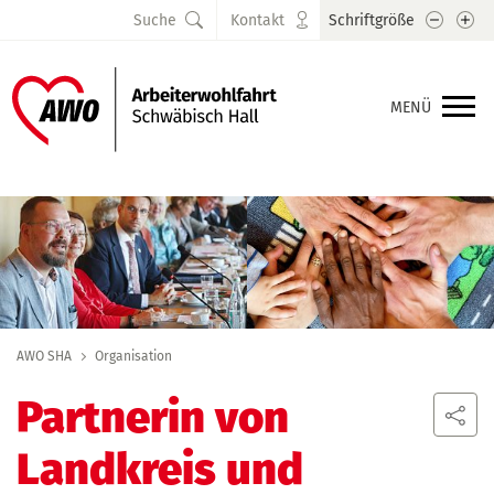
Schrift
Sc
Suche
Kontakt
Schriftgröße
MENÜ
AWO SHA
Organisation
Partnerin von
Landkreis und