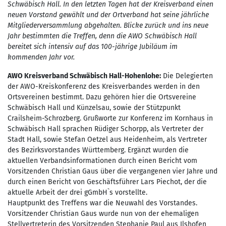
Schwäbisch Hall. In den letzten Tagen hat der Kreisverband einen
neuen Vorstand gewählt und der Ortverband hat seine jährliche
Mitgliederversammlung abgehalten. Blicke zurück und ins neue
Jahr bestimmten die Treffen, denn die AWO Schwäbisch Hall
bereitet sich intensiv auf das 100-jährige Jubiläum im
kommenden Jahr vor.
AWO Kreisverband Schwäbisch Hall-Hohenlohe:
Die Delegierten
der AWO-Kreiskonferenz des Kreisverbandes werden in den
Ortsvereinen bestimmt. Dazu gehören hier die Ortsvereine
Schwäbisch Hall und Künzelsau, sowie der Stützpunkt
Crailsheim-Schrozberg. Grußworte zur Konferenz im Kornhaus in
Schwäbisch Hall sprachen Rüdiger Schorpp, als Vertreter der
Stadt Hall, sowie Stefan Oetzel aus Heidenheim, als Vertreter
des Bezirksvorstandes Württemberg. Ergänzt wurden die
aktuellen Verbandsinformationen durch einen Bericht vom
Vorsitzenden Christian Gaus über die vergangenen vier Jahre und
durch einen Bericht von Geschäftsführer Lars Piechot, der die
aktuelle Arbeit der drei gGmbH`s vorstellte.
Hauptpunkt des Treffens war die Neuwahl des Vorstandes.
Vorsitzender Christian Gaus wurde nun von der ehemaligen
Stellvertreterin des Vorsitzenden Stephanie Paul aus Ilshofen