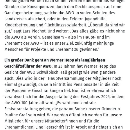
Die Aufgaben werden nach seinen Worten eher mehr als weniger.
Ob über die Konsequenzen durch den Rechtsanspruch auf eine
Ganztagesbetreuung, welche die AWO in vielen Schulen des
Landkreises absichert, oder in den Feldern Jugendhilfe,
Kinderbetreuung und Flüchtlingssozialarbeit. „Überall da sind wir
gut,“ sagt Lars Piechot. Und weiter: „Das alles gäbe es nicht ohne
die AWO als Verein. Gemeinsam – also im Haupt- und im
Ehrenamt der AWO – ist es unser Ziel, zukünftig mehr junge
Menschen für Projekte und Ehrenamt zu gewinnen.“
Ein großer Dank geht an Werner Hepp als langjährigen
Geschäftsführer der AWO.
In 23 Jahren hat Werner Hepp das
Gesicht der AWO Schwäbisch Hall geprägt wie wenig andere
auch. Dies wird in der Hauptversammlung der Mitglieder noch
einmal gewürdigt, da sein Eintritt ins Pensionsalter in die Zeit
der Pandemie-Einschränkungen fiel. Nun ist er ehrenamtlich
verantwortlich für die Ausgestaltung des Festjahres 2024, in dem
die AWO 100 Jahre alt wird. „Es wird eine zentrale
Festveranstaltung geben, die ganz im Sinne unserer Gründerin
Pauline Graf sein wird. Wir werden öffentlich werden für unsere
Mitglieder, für unsere Mitarbeiter*innen und für die
Ehrenamtlichen. Eine Festschrift ist in Arbeit und richtet sich an