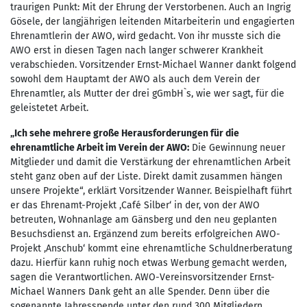
traurigen Punkt: Mit der Ehrung der Verstorbenen. Auch an Ingrig
Gösele, der langjährigen leitenden Mitarbeiterin und engagierten
Ehrenamtlerin der AWO, wird gedacht. Von ihr musste sich die
AWO erst in diesen Tagen nach langer schwerer Krankheit
verabschieden. Vorsitzender Ernst-Michael Wanner dankt folgend
sowohl dem Hauptamt der AWO als auch dem Verein der
Ehrenamtler, als Mutter der drei gGmbH`s, wie wer sagt, für die
geleistetet Arbeit.
„Ich sehe mehrere große Herausforderungen für die
ehrenamtliche Arbeit im Verein der AWO:
Die Gewinnung neuer
Mitglieder und damit die Verstärkung der ehrenamtlichen Arbeit
steht ganz oben auf der Liste. Direkt damit zusammen hängen
unsere Projekte“, erklärt Vorsitzender Wanner. Beispielhaft führt
er das Ehrenamt-Projekt ‚Café Silber‘ in der, von der AWO
betreuten, Wohnanlage am Gänsberg und den neu geplanten
Besuchsdienst an. Ergänzend zum bereits erfolgreichen AWO-
Projekt ‚Anschub‘ kommt eine ehrenamtliche Schuldnerberatung
dazu. Hierfür kann ruhig noch etwas Werbung gemacht werden,
sagen die Verantwortlichen. AWO-Vereinsvorsitzender Ernst-
Michael Wanners Dank geht an alle Spender. Denn über die
sogenannte Jahresspende unter den rund 300 Mitgliedern,