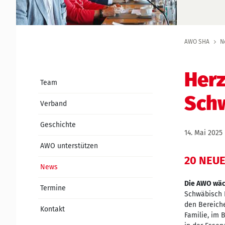
AWO SHA
N
Herz
Team
Schw
Verband
Geschichte
14. Mai 2025
AWO unterstützen
20 NEU
News
Die AWO wäch
Termine
Schwäbisch H
den Bereiche
Kontakt
Familie, im 