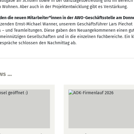
ausgabe an Schulen sowie in der Ganztagesbetreuung und im Bereich 
 Wohnen. Aber auch in der Projektentwicklung gibt es Verstärkung.
en die neuen Mitarbeiter*innen in der AWO-Geschäftsstelle am Donne
tzenden Ernst-Michael Wanner, unserem Geschäftsführer Lars Piechot 
s – und Teamleitungen. Diese gaben den Neuangekommenen einen guten
emeinnützigen Gesellschaften und in die einzelnen Fachbereiche. Ein k
espräche schlossen den Nachmittag ab.
ws …