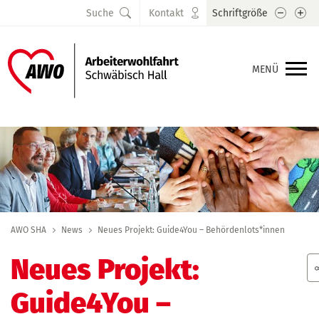
Schrift
Sc
Suche
Kontakt
Schriftgröße
MENÜ
AWO SHA
News
Neues Projekt: Guide4You – Behördenlots*innen
Neues Projekt:
Guide4You –