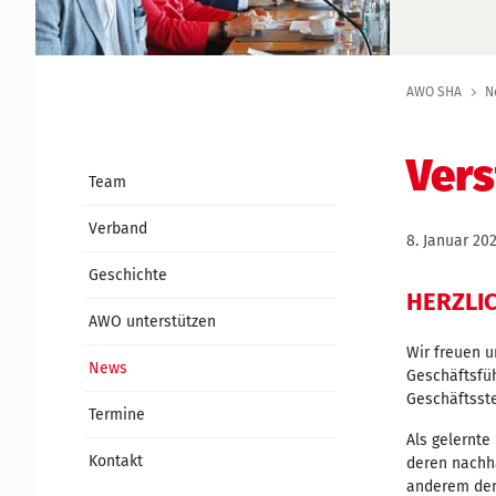
AWO SHA
N
Vers
Team
Verband
8. Januar 20
Geschichte
HERZLI
AWO unterstützen
Wir freuen u
News
Geschäftsfüh
Geschäftsste
Termine
Als gelernte
Kontakt
deren nachha
anderem den 