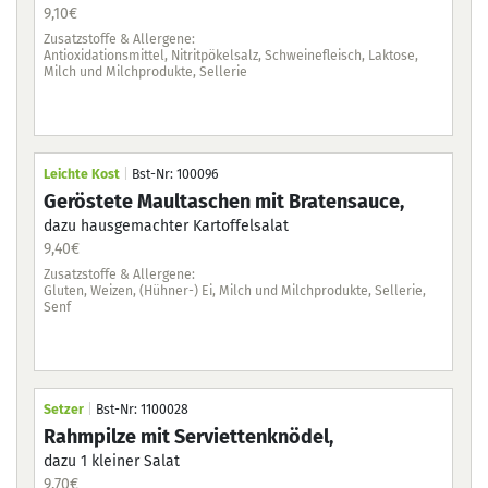
9,1
9,10
€
Zus
Zusatzstoffe & Allergene:
Gef
Antioxidationsmittel, Nitritpökelsalz, Schweinefleisch, Laktose,
Milch und Milchprodukte, Sellerie
Lei
Leichte Kost
|
Bst-Nr: 100096
Ha
Geröstete Maultaschen mit Bratensauce,
Pet
dazu hausgemachter Kartoffelsalat
9,4
9,40
€
Zus
Glu
Zusatzstoffe & Allergene:
Sell
Gluten, Weizen, (Hühner-) Ei, Milch und Milchprodukte, Sellerie,
Senf
Set
Setzer
|
Bst-Nr: 1100028
Ve
Rahmpilze mit Serviettenknödel,
mit
dazu 1 kleiner Salat
9,7
9,70
€