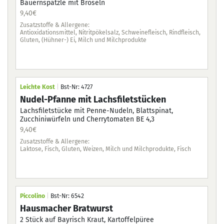
Bauernspätzle mit Bröseln
daz
9,40
€
9,4
Zusatzstoffe & Allergene:
Zus
Antioxidationsmittel, Nitritpökelsalz, Schweinefleisch, Rindfleisch,
Anti
Gluten, (Hühner-) Ei, Milch und Milchprodukte
und
Leichte Kost
|
Bst-Nr: 4727
Lei
Nudel-Pfanne mit Lachsfiletstücken
Om
Lachsfiletstücke mit Penne-Nudeln, Blattspinat,
Rah
Zucchiniwürfeln und Cherrytomaten BE 4,3
9,4
9,40
€
Zus
Veg
Zusatzstoffe & Allergene:
Soj
Laktose, Fisch, Gluten, Weizen, Milch und Milchprodukte, Fisch
Pic
Piccolino
|
Bst-Nr: 6542
Pu
Hausmacher Bratwurst
Bro
2 Stück auf Bayrisch Kraut, Kartoffelpüree