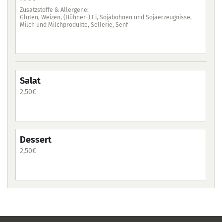
Zus
Farb
Zusatzstoffe & Allergene:
Gluten, Weizen, (Hühner-) Ei, Sojabohnen und Sojaerzeugnisse,
Milch und Milchprodukte, Sellerie, Senf
Sa
2,5
Salat
2,50
€
De
2,5
Dessert
2,50
€