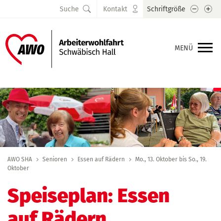
Schrift
Sc
Suche
Kontakt
Schriftgröße
MENÜ
AWO SHA
Senioren
Essen auf Rädern
Mo., 13. Oktober bis So., 19.
Oktober
Speiseplan: Essen
auf Rädern