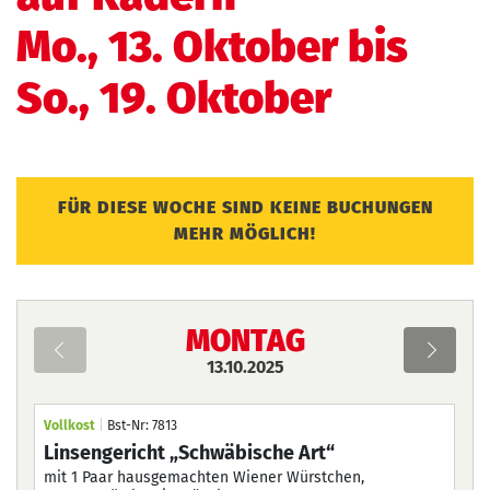
Mo., 13. Oktober bis
So., 19. Oktober
FÜR DIESE WOCHE SIND KEINE BUCHUNGEN
MEHR MÖGLICH!
MONTAG
13.10.2025
Montag
Di
Vollkost
|
Bst-Nr: 7813
Vol
Linsengericht „Schwäbische Art“
Jä
13.10.2025
14.10
mit 1 Paar hausgemachten Wiener Würstchen,
in 