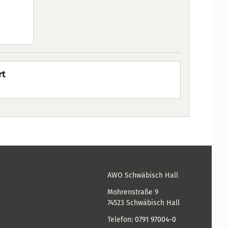
und Sojaerzeug
Sulfit/Schwefe
Salat
rt
2,50
€
AWO Schwäbisch Hall
Mohrenstraße 9
74523
Schwäbisch Hall
Telefon:
0791 97004-0