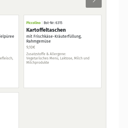
Dienst
Piccolino
|
Bst-Nr: 6315
Vollkost
|
Bst-N
Kartoffeltaschen
21.10.2025
Zwiebelfl
felpüree
mit Frischkäse-Kräuterfüllung,
geschnetzelt
Rahmgemüse
geschmorten 
Bohnen, Spät
9,10
€
9,40
€
Zusatzstoffe & Allergene:
efleisch,
Vegetarisches Menü, Laktose, Milch und
Zusatzstoffe &
Milchprodukte
Rindfleisch, La
Sellerie
Leichte Kost
|
Burgunder
mit Eierspätz
9,40
€
Zusatzstoffe &
Gluten, (Hühner