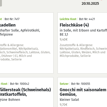
20.10.2025
tag
st
|
Bst-Nr: 7417
Leichte Kost
|
Bst-Nr: 4421
025
ikadellen
Fleischkäse (4)
zhafter Soße, Apfelrotkohl,
in Soße, mit Erbsen und Kartof
ffelpüree
BE 3,1
9,40
€
toffe & Allergene:
Zusatzstoffe & Allergene:
dationsmittel, Nitritpökelsalz,
Nitritpökelsalz, Rindfleisch, Schwein
isch, Schweinefleisch, Laktose, Gluten,
Laktose, Gluten, Weizen, Milch und
 (Hühner-) Ei, Milch und
Milchprodukte, Sellerie
rodukte, Sellerie
e Kost
|
Bst-Nr: 100042
Setzer
|
Bst-Nr: 100055
fällersteak (Schweinehals)
Gnocchi mit saisonalem
Bratkartoffeln,
Gemüse,
grüne Bohnen
kleiner Salat
9,70
€