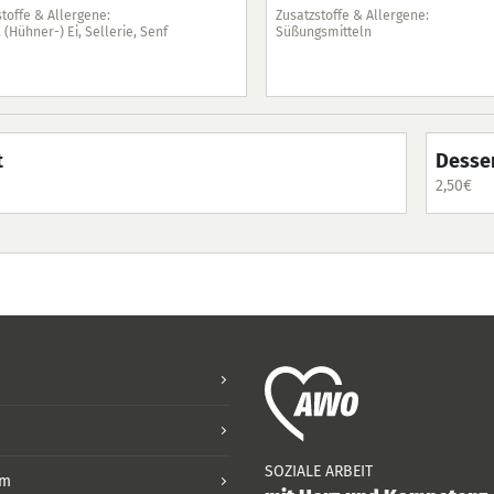
toffe & Allergene:
Zusatzstoffe & Allergene:
 (Hühner-) Ei, Sellerie, Senf
Süßungsmitteln
t
Desse
2,50
€
SOZIALE ARBEIT
um