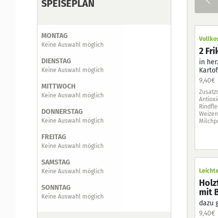
SPEISEPLAN
Mon
MONTAG
Vollko
Keine Auswahl möglich
20.10.2
2 Fr
DIENSTAG
in her
Karto
Keine Auswahl möglich
9,40
€
MITTWOCH
Zusatzs
Keine Auswahl möglich
Antioxi
Rindfle
DONNERSTAG
Weizen,
Keine Auswahl möglich
Milchp
FREITAG
Keine Auswahl möglich
SAMSTAG
Leicht
Keine Auswahl möglich
Holz
SONNTAG
mit 
Keine Auswahl möglich
dazu 
9,40
€