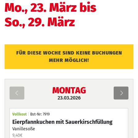
Mo., 23. März bis
So., 29. März
FÜR DIESE WOCHE SIND KEINE BUCHUNGEN
MEHR MÖGLICH!
MONTAG
23.03.2026
Montag
Di
Vollkost
|
Bst-Nr: 7919
Vol
Eierpfannkuchen mit Sauerkirschfüllung
Fr
23.03.2026
24.03
Vanillesoße
hau
fru
9,40
€