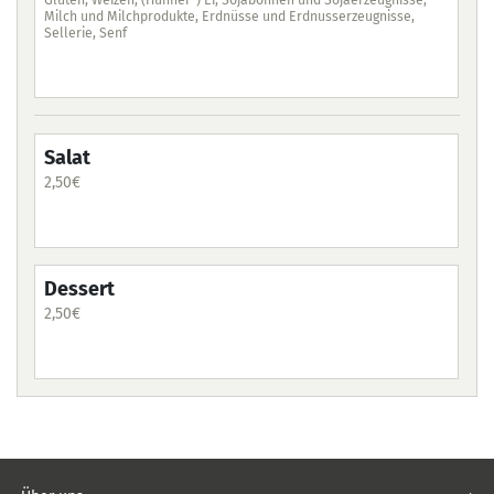
Gluten, Weizen, (Hühner-) Ei, Sojabohnen und Sojaerzeugnisse,
Milch und Milchprodukte, Erdnüsse und Erdnusserzeugnisse,
Sellerie, Senf
Sa
2,5
Salat
2,50
€
De
2,5
Dessert
2,50
€