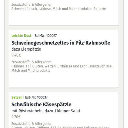
9,1
Zusatzstoffe & Allergene:
Schweinefleisch, Laktose, Milch und Milchprodukte, Sellerie
Zus
Veg
Leichte Kost
|
Bst-Nr: 100077
Lei
Schweinegeschnetzeltes in Pilz-Rahmsoße
Ri
dazu Eierspätzle
9,4
9,40
€
Zus
Zusatzstoffe & Allergene:
Glu
(Hühner-) Ei, Gluten, Weizen, Erdnüsse und Erdnusserzeugnisse,
Milch und Milchprodukte
Set
Setzer
|
Bst-Nr: 100037
Rü
Schwäbische Käsespätzle
Pet
mit Röstzwiebeln, dazu 1 kleiner Salat
9,7
9,70
€
Zus
Veg
Zusatzstoffe & Allergene:
Mil