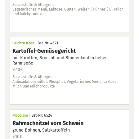
9,4
Zusatzstoffe & Allergene:
Vegetarisches Menü, Laktose, Gluten, Weizen, (Hühner-) Ei, Milch
Zus
und Milchprodukte
Anti
(Hüh
Leichte Kost
|
Bst-Nr: 4621
Lei
Kartoffel-Gemüsegericht
Ge
mit Karotten, Broccoli und Blumenkohl in heller
Rahmsoße
vom
Nud
9,40
€
9,4
Zusatzstoffe & Allergene:
Antioxidationsmittel, Phosphat, Vegetarisches Menü, Laktose,
Zus
Milch und Milchprodukte
Sch
Mil
Piccolino
|
Bst-Nr: 6524
Pic
Rahmschnitzel vom Schwein
Ga
grüne Bohnen, Salzkartoffeln
mi
9,10
€