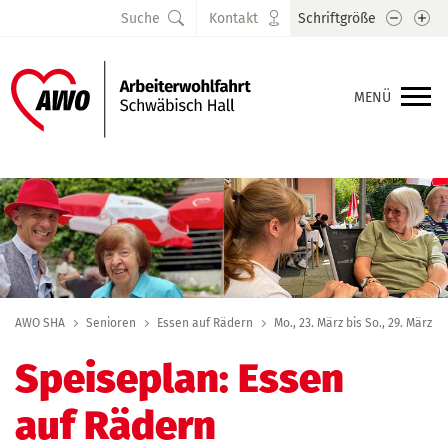
Schrift
Sc
Suche
Kontakt
Schriftgröße
MENÜ
AWO SHA
Senioren
Essen auf Rädern
Mo., 23. März bis So., 29. März
Speiseplan: Essen
auf Rädern