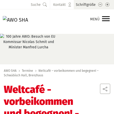
Schrift
Sc
Suche
Kontakt
Schriftgröße
MENÜ
AWO SHA
Termine
Weltcafé – vorbeikommen und begegnen! –
Schwäbisch Hall, Brenzhaus
Weltcafé -
vorbeikommen
und begegnen!
-