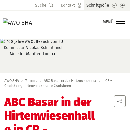
Schrift
Sc
Suche
Kontakt
Schriftgröße
MENÜ
AWO SHA
Termine
ABC Basar in der Hirtenwiesenhalle in CR –
Crailsheim, Hirtenwiesenhalle Crailsheim
ABC Basar in der
Hirtenwiesenhall
e in CR
-