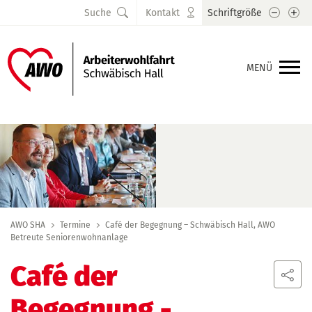
Schrift
Sc
Suche
Kontakt
Schriftgröße
MENÜ
AWO SHA
Termine
Café der Begegnung – Schwäbisch Hall, AWO
Betreute Seniorenwohnanlage
Café der
Begegnung
-