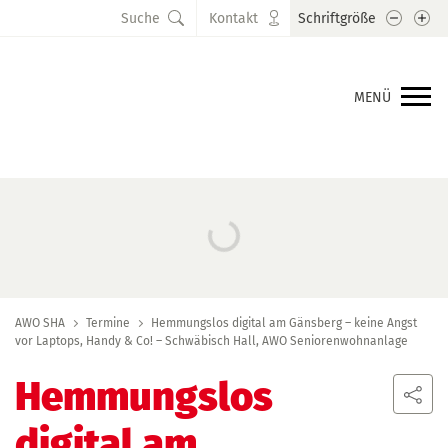
Schrift
Sc
Suche
Kontakt
Schriftgröße
MENÜ
AWO SHA
Termine
Hemmungslos digital am Gänsberg – keine Angst
vor Laptops, Handy & Co! – Schwäbisch Hall, AWO Seniorenwohnanlage
Hemmungslos
digital am