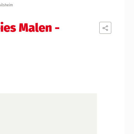
ailsheim
ies Malen
-