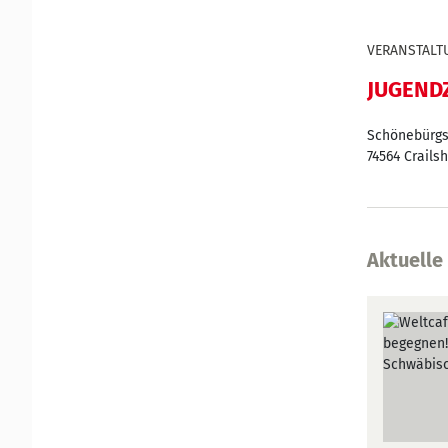
VERANSTALT
JUGEND
Schönebürgst
74564
Crails
Aktuelle