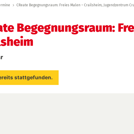
ermine
CReate Begegnungsraum: Freies Malen – Crailsheim, Jugendzentrum Cr
te Begegnungsraum: Fre
lsheim
ar
ereits stattgefunden.