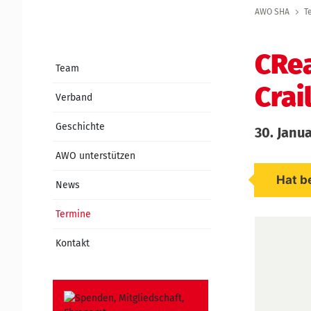
AWO SHA
T
CRea
Team
Crai
Verband
Geschichte
30. Janu
AWO unterstützen
Hat b
News
Termine
Kontakt