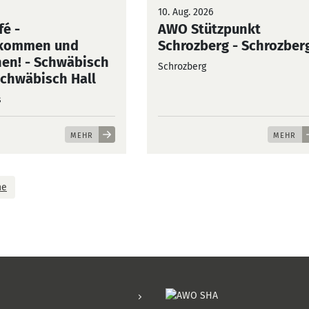
10. Aug. 2026
fé -
AWO Stützpunkt
ikommen und
Schrozberg
- Schrozber
en! - Schwäbisch
Schrozberg
Schwäbisch Hall
s
MEHR
MEHR
ne