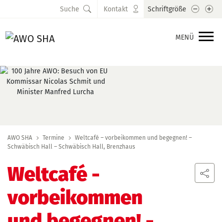
Schrift
Sc
Suche
Kontakt
Schriftgröße
MENÜ
AWO SHA
Termine
Weltcafé – vorbeikommen und begegnen! –
Schwäbisch Hall – Schwäbisch Hall, Brenzhaus
Weltcafé -
vorbeikommen
und begegnen! -