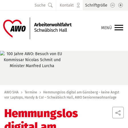
Schrift
Sc
Suche
Kontakt
Schriftgröße
MENÜ
AWO SHA
Termine
Hemmungslos digital am Gänsberg – keine Angst
vor Laptops, Handy & Co! – Schwäbisch Hall, AWO Seniorenwohnanlage
Hemmungslos
digital am