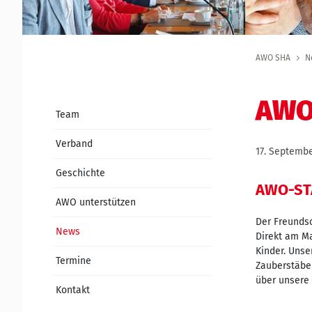
AWO SHA
N
AWO
Team
Verband
17. Septemb
Geschichte
AWO-ST
AWO unterstützen
Der Freundsc
News
Direkt am M
Kinder. Uns
Termine
Zauberstäbe 
über unsere 
Kontakt