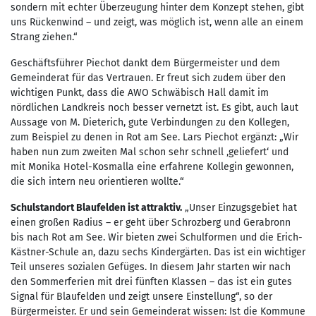
sondern mit echter Überzeugung hinter dem Konzept stehen, gibt
uns Rückenwind – und zeigt, was möglich ist, wenn alle an einem
Strang ziehen.“
Geschäftsführer Piechot dankt dem Bürgermeister und dem
Gemeinderat für das Vertrauen. Er freut sich zudem über den
wichtigen Punkt, dass die AWO Schwäbisch Hall damit im
nördlichen Landkreis noch besser vernetzt ist. Es gibt, auch laut
Aussage von M. Dieterich, gute Verbindungen zu den Kollegen,
zum Beispiel zu denen in Rot am See. Lars Piechot ergänzt: „Wir
haben nun zum zweiten Mal schon sehr schnell ‚geliefert‘ und
mit Monika Hotel-Kosmalla eine erfahrene Kollegin gewonnen,
die sich intern neu orientieren wollte.“
Schulstandort Blaufelden ist attraktiv.
„Unser Einzugsgebiet hat
einen großen Radius – er geht über Schrozberg und Gerabronn
bis nach Rot am See. Wir bieten zwei Schulformen und die Erich-
Kästner-Schule an, dazu sechs Kindergärten. Das ist ein wichtiger
Teil unseres sozialen Gefüges. In diesem Jahr starten wir nach
den Sommerferien mit drei fünften Klassen – das ist ein gutes
Signal für Blaufelden und zeigt unsere Einstellung“, so der
Bürgermeister. Er und sein Gemeinderat wissen: Ist die Kommune