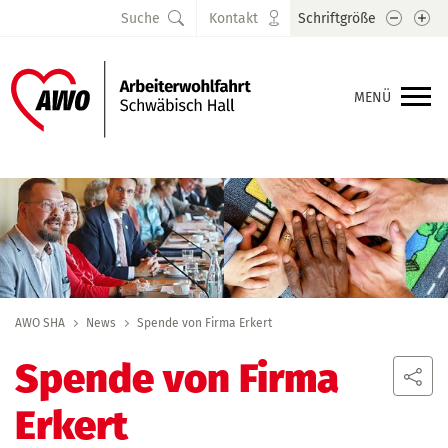
Schrift
Sc
Suche
Kontakt
Schriftgröße
MENÜ
AWO SHA
News
Spende von Firma Erkert
Spende von Firma
Erkert