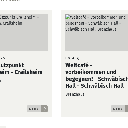
026
08. Aug.
ützpunkt
Weltcafé -
heim
- Crailsheim
vorbeikommen und
begegnen! - Schwäbisc
m
Hall
- Schwäbisch Hall
Brenzhaus
MEHR
MEHR