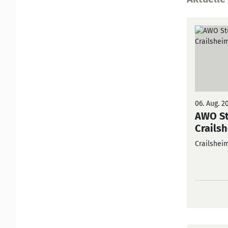
06. Aug. 2
AWO St
Crails
Crailshei