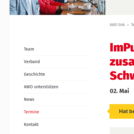
AWO SHA
T
ImPu
Team
zus
Verband
Schw
Geschichte
AWO unterstützen
02. Mai
News
Hat b
Termine
Kontakt