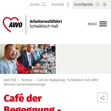
Schrift
Sc
Suche
Kontakt
Schriftgröße
MENÜ
AWO SHA
Termine
Café der Begegnung – Schwäbisch Hall, AWO
Betreute Seniorenwohnanlage
Café der
Begegnung
-