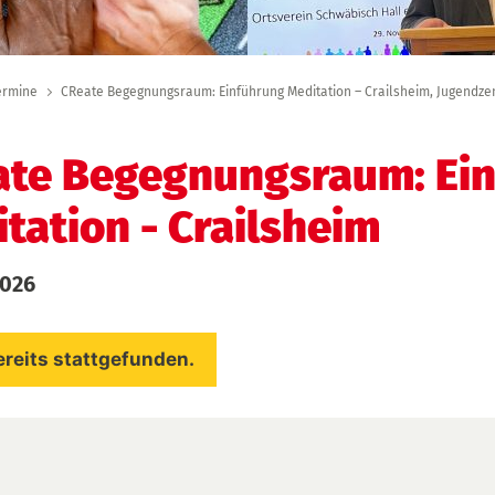
ermine
CReate Begegnungsraum: Einführung Meditation – Crailsheim, Jugendzen
ate Begegnungsraum: Ei
tation
- Crailsheim
2026
ereits stattgefunden.