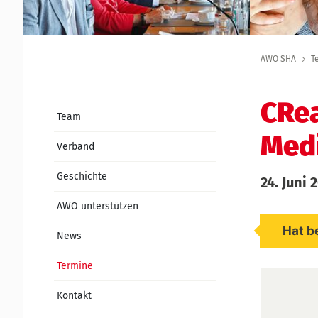
AWO SHA
T
CRe
Team
Medi
Verband
Geschichte
24. Juni 
AWO unterstützen
Hat b
News
Termine
Kontakt