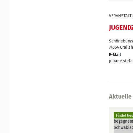
VERANSTALT
JUGENDZ
Schönebürgst
74564
Crails
E-Mail
juliane.ste
Aktuelle
Findet heu