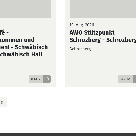
10. Aug. 2026
fé -
AWO Stützpunkt
ikommen und
Schrozberg
- Schrozber
en! - Schwäbisch
Schrozberg
Schwäbisch Hall
s
MEHR
MEHR
ne