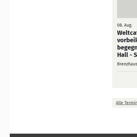
08. Aug.
Weltca
vorbe
begegn
Hall
- 
Brenzhau
Alle Termi