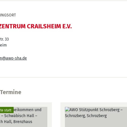
UNGSORT
ENTRUM CRAILSHEIM E.V.
r. 33
heim
fan@awo-sha.de
 Termine
te statt