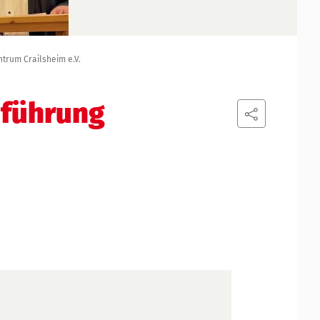
trum Crailsheim e.V.
nführung